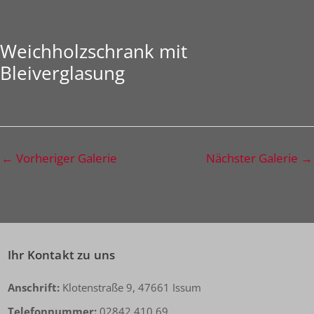
Weichholzschrank mit
Bleiverglasung
←
Vorheriger Galerie
Nächster Galerie
→
Ihr Kontakt zu uns
Anschrift:
Klotenstraße 9, 47661 Issum
Telefonnummer:
02842 410 69