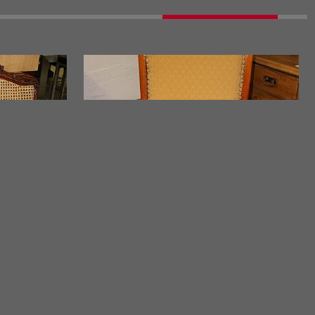
ARMLEHNSTUHL
Armlehnstuhl Buche
Jahrgang ca. 1900