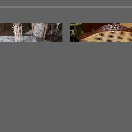
ENTISCH EICHE
BANK JUGENDSTIL
isch Eiche
Bank Jugendstil 180207
 ca. 1890
Jahrgang ca. 1900