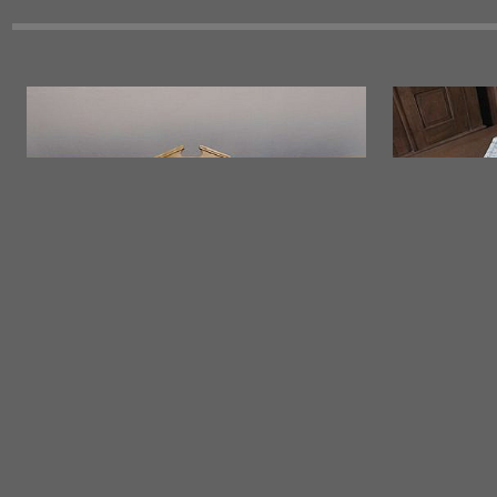
BANK WEICHHOLZ
KULISS
Große Bank Weichholz
Kulissent
Jahrgang ca. 1890
Jahrgang