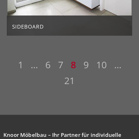
SIDEBOARD
Sideboard weiß mit Platte aus dunkler, gesandstrahlter Eiche. Wandhängend
1
…
6
7
8
9
10
…
21
Knoor Möbelbau – Ihr Partner für individuelle