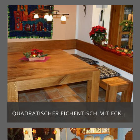
Lederbank mit Edelstahlbügeln und einem dicken Rückenpolster. Die Bank wird auf Maß gefertigt. Natürlich können Sie die Bank auch in vielen anderen Lederfarben bekommen
QUADRATISCHER EICHENTISCH MIT ECKBANK
Quadratischer Tisch aus Asteiche, dazu passend Eckbank aus Asteiche mit an der Wand angebrachter Lehne