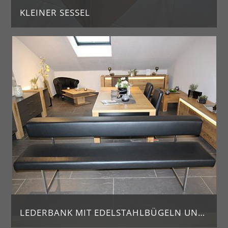
KLEINER SESSEL
Gemütlicher Sessel mit Bezug in Velourslederoptik und schwarzen Beinen
LEDERBANK MIT EDELSTAHLBÜGELN UND EINEM DICKEN RÜCKENPOLSTER. KANN AUF MASS GEFERTIGT WERDEN. NATÜRLICH AUCH MIT ANDEREM LEDER ODER STOFFEN