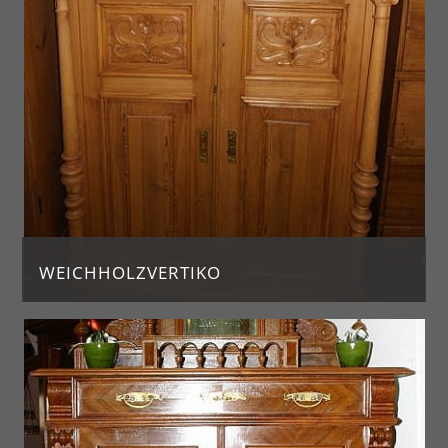
WEICHHOLZVERTIKO
Weichholzvertiko
Jahrgang ca. 1890
H. 141, Br. 106,5, T. 52,5
Preis: 950 €