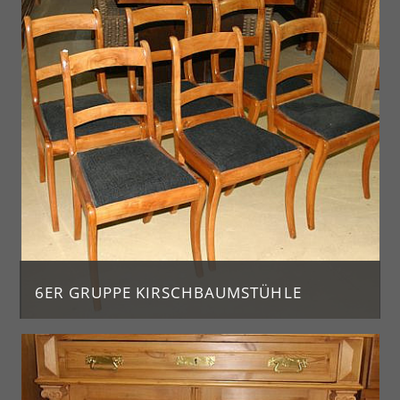
Jahrgang ca. 1860
H. 77, Durchm. 119
Preis: 1650 €
6ER GRUPPE KIRSCHBAUMSTÜHLE
Jahrgang ca. 1870
Preis pro Stuhl 350 €