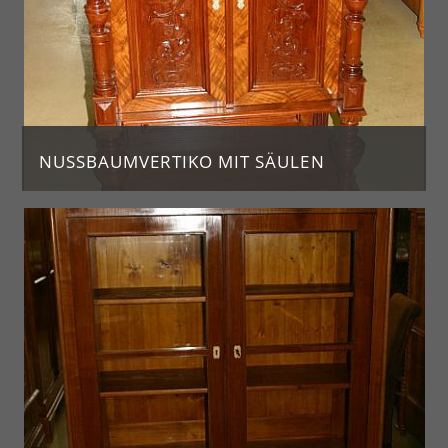
NUSSBAUMVERTIKO MIT SÄULEN
Jahrgang ca. 1880
H. 134, Br. 94, T. 50
Preis: 1.450 €