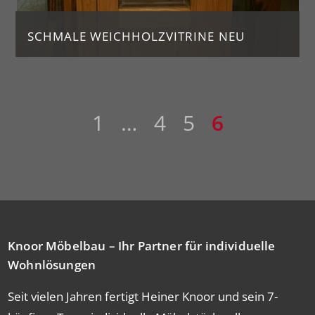
SCHMALE WEICHHOLZVITRINE NEU
Eigenanfertigung
H.190, Br. 63, T. 42
1
…
4
5
6
Preis: 650 €
Knoor Möbelbau – Ihr Partner für individuelle
Wohnlösungen
Seit vielen Jahren fertigt Heiner Knoor und sein 7-