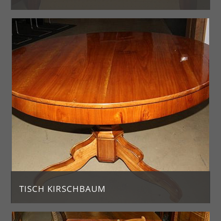
Armlehnstuhl Buche
Jahrgang ca. 1900
H. 118, Br. 61, T. 63
Preis: 490 €
TISCH KIRSCHBAUM
Kirschbaumtisch