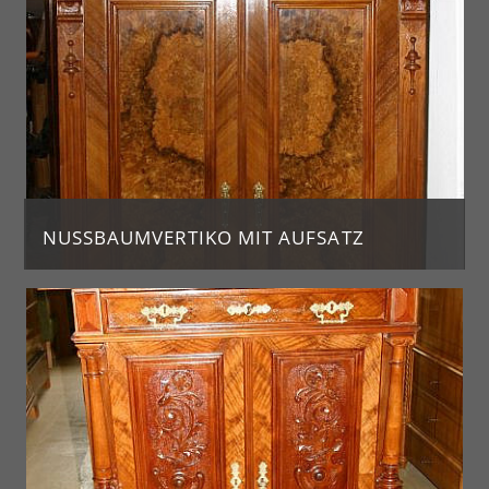
NUSSBAUMVERTIKO MIT AUFSATZ
Jahrgang ca. 1880
H. 203, Br. 96, T. 48
Preis: 1.650 €