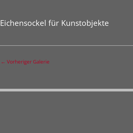
Eichensockel für Kunstobjekte
←
Vorheriger Galerie
Ihr Kontakt zu uns
Anschrift:
Klotenstraße 9, 47661