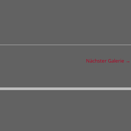
Nächster Galerie
→
Freie Schau
Besuchen Sie unsere
s