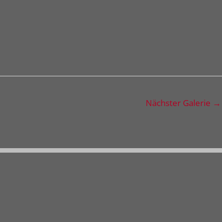
Nächster Galerie
→
Freie Schau
Besuchen Sie unsere
s