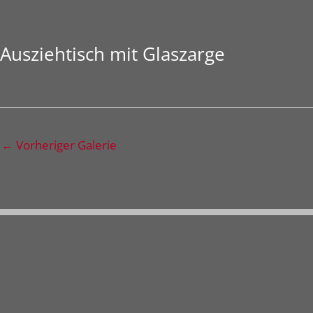
Ausziehtisch mit Glaszarge
←
Vorheriger Galerie
Ihr Kontakt zu uns
Anschrift:
Klotenstraße 9, 47661